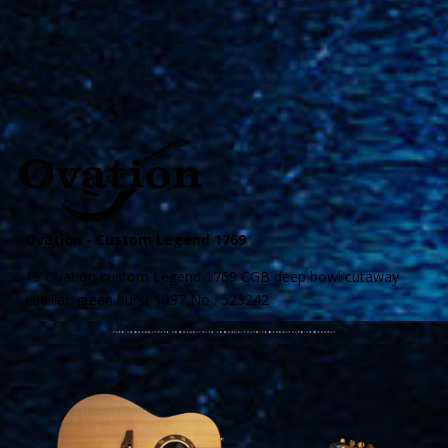
Ovation -
Custom Legend 1769
15 Ovation custom Legend 1769 CGB deep bowl cutaway
cadillac
green
burst 1997 No : 523242