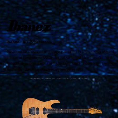
Ibanez -
RG 2550 Mach1
Customisée chez Guitar garage par Julien Piriou version Mach 1
plaque alu avec logo MACH 1 couleur bright blue metallic ford
3J 1972 identique à ma Ford Mustang Mach 1 de 1972 . Micros
DiMarzio PAF 36th anniversary bridge et HS3