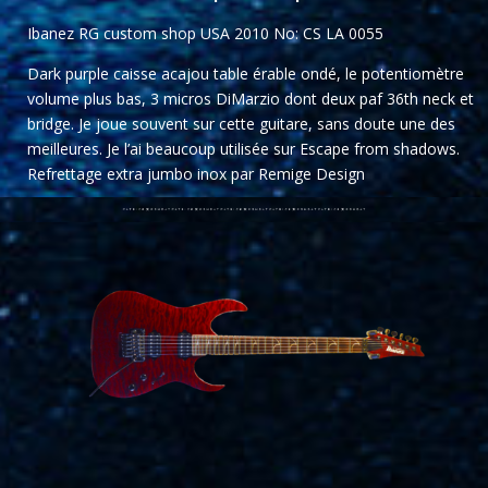
Ibanez RG custom shop USA 2010 No: CS LA 0055
Dark purple caisse acajou table érable ondé, le potentiomètre
volume plus bas, 3 micros DiMarzio dont deux paf 36th neck et
bridge. Je joue souvent sur cette guitare, sans doute une des
meilleures. Je l’ai beaucoup utilisée sur Escape from shadows.
Refrettage extra jumbo inox par Remige Design