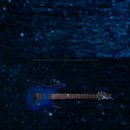
acajou table érable ondé manche érable touche palissandre
avec mon logo Frog Ying Yang à la 12éme case, fretes jumbo,
potentiomètre de volume plus bas, un volume piezo micros
dimarzio virtual hot paf et humbucker from
hell + piezo double
edge
Utilisée beaucoup en live et pour l’abum Patrick
Rondat- Hervé
N’Kaoua