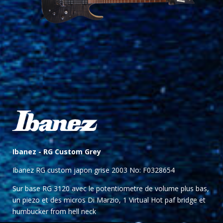
Ibanez -
RG Custom Grey
Ibanez RG custom japon grise 2003 No: F0328654
Sur base RG 3120 avec le potentiometre de volume plus bas,
un piezo et des micros Di Marzio, 1 Virtual Hot paf bridge et
humbucker from
hell neck