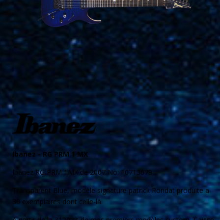
Ibanez -
RG PRM 1 MX
Ibanez RG PRM 1MX de 2007 No: F0713679
Transparent Blue, modèle signature patrick Rondat produite a
30 exemplaires dont celle-là.
A partir de la 3120 et de mes premiers modèles custom, Caisse