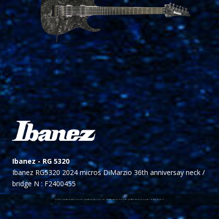
Ibanez -
RG 5320
Ibanez RG5320 2024 micros DiMarzio 36th anniversay neck /
bridge N : F2400455