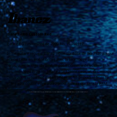
Ibanez -
RG Custom Red
Ibanez RG custom red de 2000 No: F0050187
2ème guitare reçue d'Ibanez
J
apon sur base de RG 3120 (caisse
acajou table en érable ondé)
avec la tête rouge comme le
corps, avec le logo
chromé, le potentiomètre de volume plus
bas, mon logo Frog Ying Yang a la 12ème case, et
des micros
Dimarzio, 1 virtual hot paf en bridge et
1 humbucker from
hell,
et
le piezo double edge
assez proche de ce qui
sera la PRM