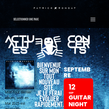
Sélectionner Une Page
ACTU
CON
ALIT
CER
ES
TS
Bienvenue
SEPTEMB
sur mon
RE
tout
nouveau
12
site.
Je le ferai
Mon tout dernier
SEP
GUITAR
évoluer
album, sorti en
rapidement.
NIGHT
Mai 2025 est
disponible.