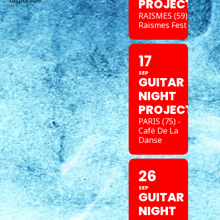
PROJECT
RAISMES (59) -
Raismes Fest
17
SEP
GUITAR
NIGHT
PROJECT
PARIS (75) -
Café De La
Danse
26
SEP
GUITAR
NIGHT